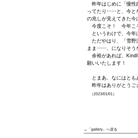
昨年はじめに「慢性
ってたり……と、今と
の兆しが見えてきた今
今度こそ！ 今年こ
というわけで、今年
ただやはり、「雪野
まま――、になりそう
余裕があれば、Kin
願いいたします！
とまあ、なにはとも
昨年はありがとうご
（2023/01/01）
←「gallery」へ戻る