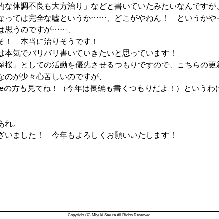
的な体調不良も大方治り」などと書いていたみたいなんですが
なっては完全な嘘というか……、どこがやねん！ というかや
は思うのですが……、
そ！ 本当に治りそうです！
は本気でバリバリ書いていきたいと思っています！
深桜」としての活動を優先させるつもりですので、こちらの更
なのが少々心苦しいのですが、
dleの方も見てね！（今年は長編も書くつもりだよ！）という
あれ。
ざいました！ 今年もよろしくお願いいたします！
Copyright (C) Miyuki Sakura All Rights Reserved.