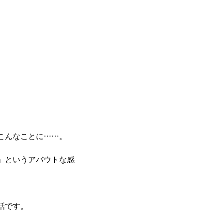
こんなことに……。
」というアバウトな感
話です。